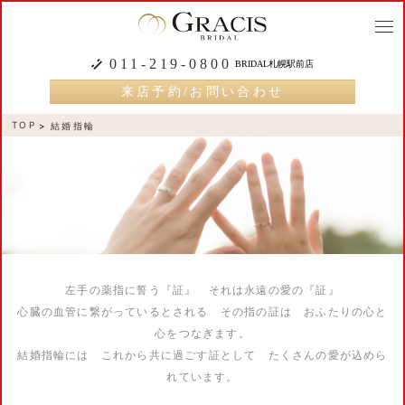
togg
navi
011-219-0800
BRIDAL札幌駅前店
来店予約/お問い合わせ
TOP
結婚指輪
左手の薬指に誓う『証』 それは永遠の愛の『証』
心臓の血管に繋がっているとされる その指の証は おふたりの心と
心をつなぎます。
結婚指輪には これから共に過ごす証として たくさんの愛が込めら
れています。