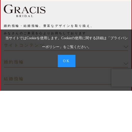
婚約指輪・結婚指輪、豊富なデザインを取り揃え、
みなさんのご来店を心よりお待ちしております
当サイトではCookieを使用します。Cookieの使用に関する詳細は「
プライバシ
サイトコンテンツ
ーポリシー
」をご覧ください。
OK
婚約指輪
結婚指輪
お問い合わせ
Telephone
BRIDAL 札幌駅前店
011-219-0800
お問合せ 受付時間 11：00～19：30（12/31･1/1 休み）