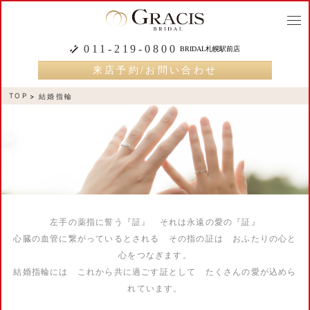
togg
navi
011-219-0800
BRIDAL札幌駅前店
来店予約/お問い合わせ
TOP
結婚指輪
左手の薬指に誓う『証』 それは永遠の愛の『証』
心臓の血管に繋がっているとされる その指の証は おふたりの心と
心をつなぎます。
結婚指輪には これから共に過ごす証として たくさんの愛が込めら
れています。