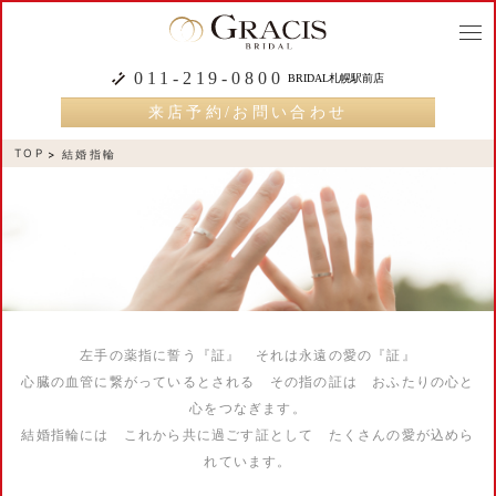
togg
navi
011-219-0800
BRIDAL札幌駅前店
来店予約/お問い合わせ
TOP
結婚指輪
左手の薬指に誓う『証』 それは永遠の愛の『証』
心臓の血管に繋がっているとされる その指の証は おふたりの心と
心をつなぎます。
結婚指輪には これから共に過ごす証として たくさんの愛が込めら
れています。