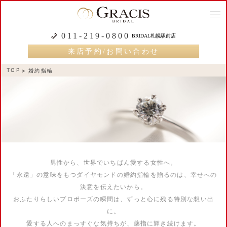
togg
navi
011-219-0800
BRIDAL札幌駅前店
来店予約/お問い合わせ
TOP
婚約指輪
男性から、世界でいちばん愛する女性へ。
「永遠」の意味をもつダイヤモンドの婚約指輪を贈るのは、幸せへの
決意を伝えたいから。
おふたりらしいプロポーズの瞬間は、ずっと心に残る特別な想い出
に。
愛する人へのまっすぐな気持ちが、薬指に輝き続けます。