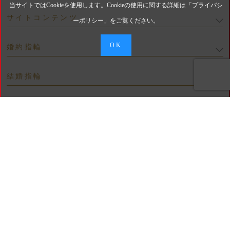
当サイトではCookieを使用します。Cookieの使用に関する詳細は「
プライバシ
サイトコンテンツ
ーポリシー
」をご覧ください。
OK
婚約指輪
結婚指輪
お問い合わせ
Telephone
BRIDAL 札幌駅前店
011-219-0800
お問合せ 受付時間 11：00～19：30（12/31･1/1 休み）
来店予約/お問い合わせ