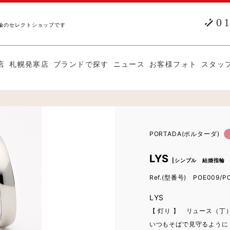
0
輪のセレクトショップです
店
札幌発寒店
ブランドで探す
ニュース
お客様フォト
スタッ
PORTADA(ポルターダ)
LYS
|シンプル 結婚指輪
Ref.(型番号) POE009/P
LYS
【 灯り 】 リュース（丁
いつもそばで見守るように