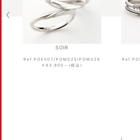
ESQUINA
/POM026
Ref.POE006/POM023/POM024
)
￥59,400～(税込)