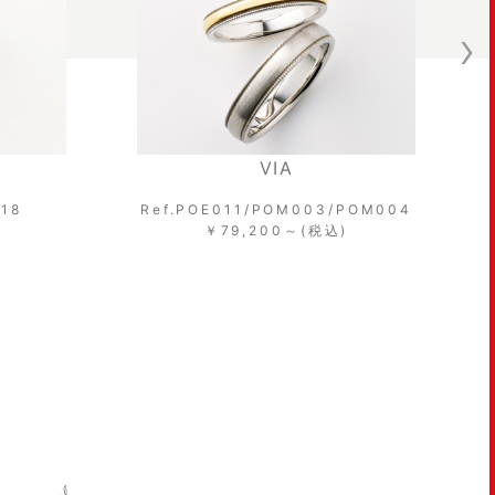
IA
VIA
OM003/POM004
Ref.POE011/POM003/POM004
0～(税込)
￥68,200～(税込)