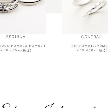
CONTRAIL
V
Ref.POM017/POM018
Ref.POE011/P
￥59,400～(税込)
￥79,20