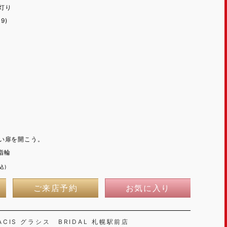
灯り
09)
い扉を開こう。
指輪
込)
ご来店予約
お気に入り
ACIS グラシス BRIDAL 札幌駅前店