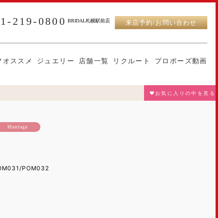
11-219-0800
BRIDAL札幌駅前店
来店予約/お問い合わせ
フオススメ
ジュエリー
店舗一覧
リクルート
プロポーズ動画
♥お気に入りの中を見る
Marriage
OM031/POM032
）