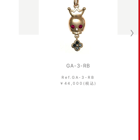
GA-3-RB
GA-4
ef.GA-3-RB
Ref.GA-4
44,000(税込)
￥165,000(税込)