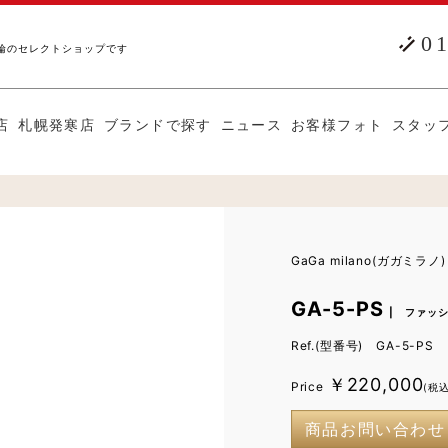
0
輪のセレクトショップです
店
札幌発寒店
ブランドで探す
ニュース
お客様フォト
スタッ
GaGa milano(ガガミラノ)
GA-5-PS
| ファッ
Ref.(型番号) GA-5-PS
￥220,000
Price
(税込
商品お問い合わせ