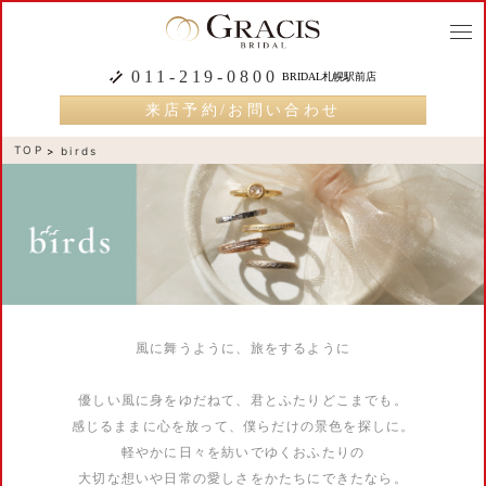
togg
navi
011-219-0800
BRIDAL札幌駅前店
来店予約/お問い合わせ
TOP
birds
風に舞うように、旅をするように
優しい風に身をゆだねて、君とふたりどこまでも。
感じるままに心を放って、僕らだけの景色を探しに。
軽やかに日々を紡いでゆくおふたりの
大切な想いや日常の愛しさをかたちにできたなら。