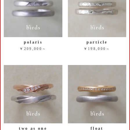
polaris
particle
￥209,000～
￥198,000～
two as one
float