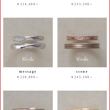
￥224,400～
￥233,200～
message
scene
￥220,000～
￥245,300～