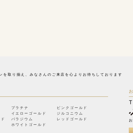
ンを取り揃え、
みなさんのご来店を心よりお待ちしております
T
プラチナ
ピンクゴールド
イエローゴールド
ジルコニウム
ルド
パラジウム
レッドゴールド
お
ン
ホワイトゴールド