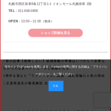
札幌市西区発寒8条12丁目1-1 イオンモール札幌発寒 1階
TEL
：011-668-0800
OPEN
：10:00～21:00（無休）
ショップ詳細を見る
<前の記事【後悔しない】結婚指輪の準備はいつから？必要な
当サイトではCookieを使用します。Cookieの使用に関する詳細は「
プライバシ
日からの逆算スケジュールと納期の目安
ーポリシー
」をご覧ください。
5周年を迎えた『ラプンツェル』結婚・婚約指輪の人気の理由
│正規取扱店が徹底解説 次の記事>
OK