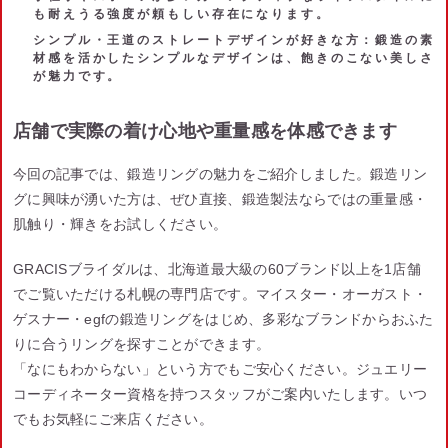
も耐えうる強度が頼もしい存在になります。
シンプル・王道のストレートデザインが好きな方
：鍛造の素
材感を活かしたシンプルなデザインは、飽きのこない美しさ
が魅力です。
店舗で実際の着け心地や重量感を体感できます
今回の記事では、鍛造リングの魅力をご紹介しました。鍛造リン
グに興味が湧いた方は、ぜひ直接、鍛造製法ならではの重量感・
肌触り・輝きをお試しください。
GRACISブライダルは、北海道最大級の60ブランド以上を1店舗
でご覧いただける札幌の専門店です。マイスター・オーガスト・
ゲスナー・egfの鍛造リングをはじめ、多彩なブランドからおふた
りに合うリングを探すことができます。
「なにもわからない」という方でもご安心ください。ジュエリー
コーディネーター資格を持つスタッフがご案内いたします。いつ
でもお気軽にご来店ください。