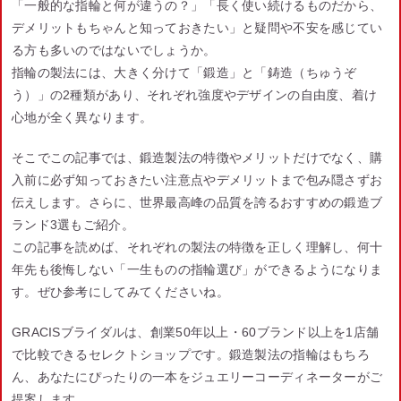
「一般的な指輪と何が違うの？」「長く使い続けるものだから、
デメリットもちゃんと知っておきたい」と疑問や不安を感じてい
る方も多いのではないでしょうか。
指輪の製法には、大きく分けて「鍛造」と「鋳造（ちゅうぞ
う）」の2種類があり、それぞれ強度やデザインの自由度、着け
心地が全く異なります。
そこでこの記事では、鍛造製法の特徴やメリットだけでなく、購
入前に必ず知っておきたい注意点やデメリットまで包み隠さずお
伝えします。さらに、世界最高峰の品質を誇るおすすめの鍛造ブ
ランド3選もご紹介。
この記事を読めば、それぞれの製法の特徴を正しく理解し、何十
年先も後悔しない「一生ものの指輪選び」ができるようになりま
す。ぜひ参考にしてみてくださいね。
GRACISブライダルは、創業50年以上・60ブランド以上を1店舗
で比較できるセレクトショップです。鍛造製法の指輪はもちろ
ん、あなたにぴったりの一本をジュエリーコーディネーターがご
提案します。