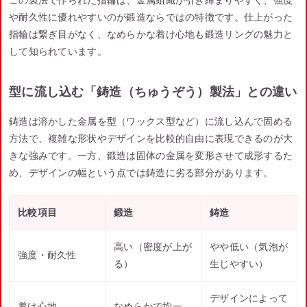
や耐久性に優れやすいのが鍛造ならではの特徴です。仕上がった
指輪は繋ぎ目がなく、なめらかな着け心地も鍛造リングの魅力と
して知られています。
型に流し込む「鋳造（ちゅうぞう）製法」との違い
鋳造は溶かした金属を型（ワックス型など）に流し込んで固める
方法で、複雑な形状やデザインを比較的自由に表現できるのが大
きな強みです。一方、鍛造は固体の金属を変形させて成形するた
め、デザインの幅という点では鋳造に劣る部分があります。
比較項目
鍛造
鋳造
高い（密度が上が
やや低い（気泡が
強度・耐久性
る）
生じやすい）
デザインによって
着け心地
なめらかで均一