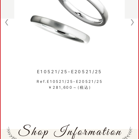
E10521/25-E20521/25
F3024
Ref.E10521/25-E20521/25
Ref.F
￥281,600～(税込)