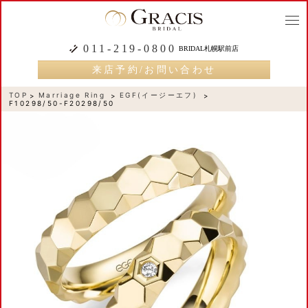
togg
navi
011-219-0800
BRIDAL札幌駅前店
来店予約/お問い合わせ
TOP
Marriage Ring
EGF(イージーエフ)
F10298/50-F20298/50