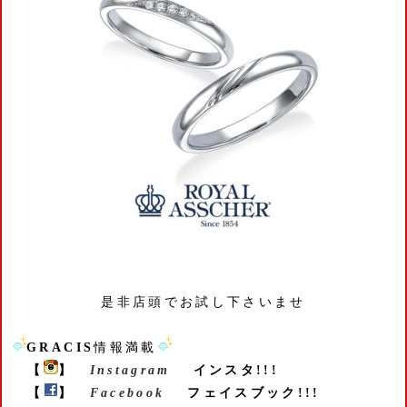
是非店頭でお試し下さいませ
GRACIS
情報満載
【
】
Instagram
インスタ!!!
【
】
Facebook
フェイスブック!!!