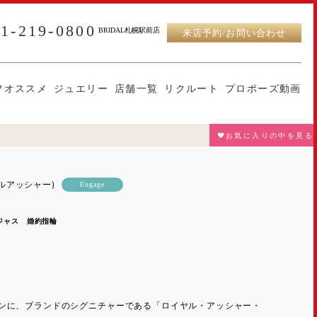
11-219-0800
BRIDAL札幌駅前店
来店予約/お問い合わせ
フオススメ
ジュエリー
店舗一覧
リクルート
プロポーズ動画
♥お気に入りの中を見る
ヤルアッシャー)
Engage
ージャス 婚約指輪
ンに、ブランドのシグニチャーである「ロイヤル・アッシャー・