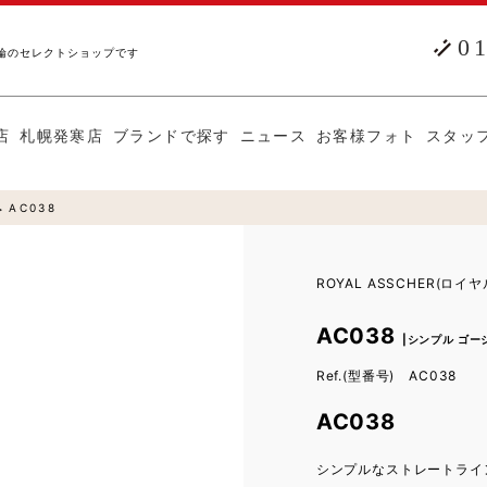
0
輪のセレクトショップです
店
札幌発寒店
ブランドで探す
ニュース
お客様フォト
スタッ
AC038
ROYAL ASSCHER(ロイ
AC038
|シンプル ゴ
Ref.(型番号) AC038
AC038
シンプルなストレートライ