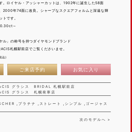
す。ロイヤル・アッシャーカットは、1902年に誕生した58面
、2000年74面に改良。シャープなスクエアフォルムと深遠な輝
ットです。
0.30ct～
ヤル」の称号を持つダイヤモンドブランド
ACIS札幌駅前店でご覧くださいませ。
税込)
ご来店予約
お気に入り
ACIS グラシス BRIDAL 札幌駅前店
ACIS グラシス 札幌発寒店
SCHER
プラチナ
ストレート
シンプル
ゴージャス
次のモデルへ >