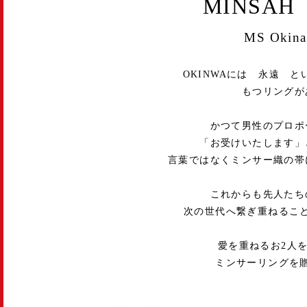
MINSAH 
MS Okin
OKINWAには 永遠 
もつリングが
かつて男性のプロポ
「お受けいたします」
言葉ではなくミンサー織の帯
これからも先人たち
次の世代へ繋ぎ重ねるこ
愛を重ねるお2人
ミンサーリングを