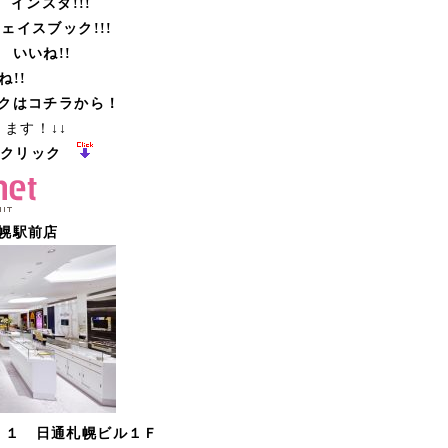
インスタ!!!
ェイスブック!!!
 いいね!!
!!
クはコチラから！
きます！↓↓
クリック
幌駅前店
２－１
日通札幌ビル１Ｆ