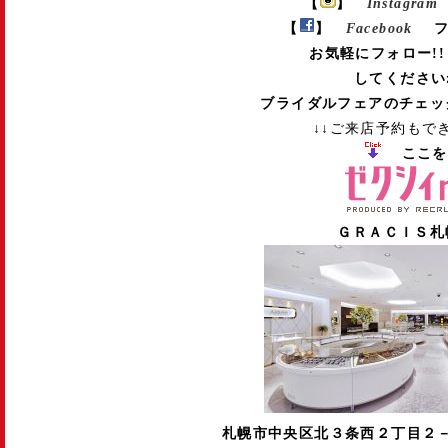
【
】
Instagram
【
】
Facebook
フ
お気軽にフォロー!!
してくださいね
ブライダルフェアのチェッ
↓↓ご来店予約もで
ここを
ＧＲＡＣＩＳ札
札幌市中央区北３条西２丁目