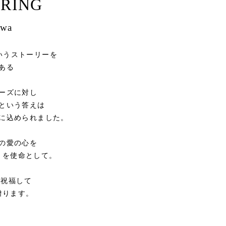
RING
awa
というストーリーを
ある
ーズに対し
という答えは
に込められました。
の愛の心を
とを使命として。
を祝福して
贈ります。