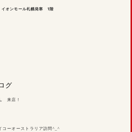
1 イオンモール札幌発寒 1階
ブログ
ん 来店！
イコーオーストラリア訪問^_^