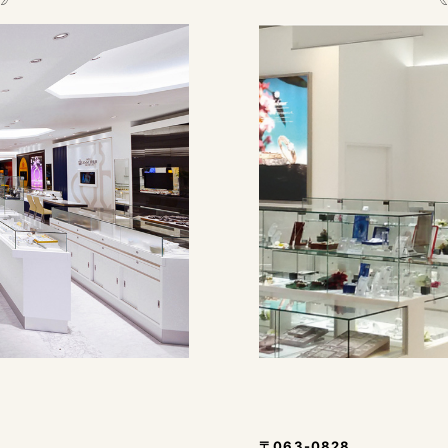
〒063-0828