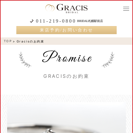
togg
navi
011-219-0800
BRIDAL札幌駅前店
来店予約/お問い合わせ
TOP
Gracisのお約束
GRACISのお約束