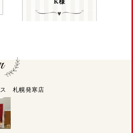
K様
Read more
ラシス 札幌発寒店