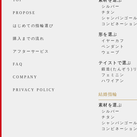
素材を選ぶ
シルバー
チタン
PROPOSE
シャンパンゴー
コンビネーショ
はじめての指輪選び
形を選ぶ
購入までの流れ
イヤーカフ
ペンダント
アフターサービス
ウェーブ
テイストで選ぶ
FAQ
鍛造(たんぞう)
フェミニン
COMPANY
ハワイアン
PRIVACY POLICY
結婚指輪
素材を選ぶ
シルバー
チタン
シャンパンゴー
コンビネーショ