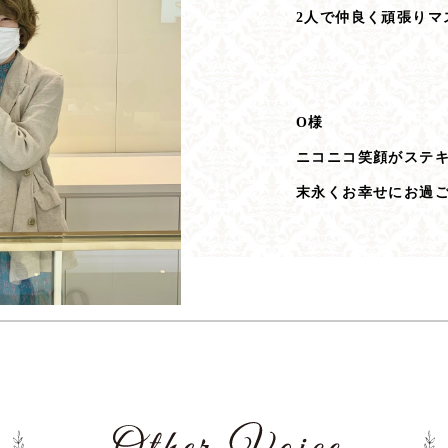
2人で仲良く頑張りマ
O様
ニコニコ笑顔がステ
末永くお幸せにお過