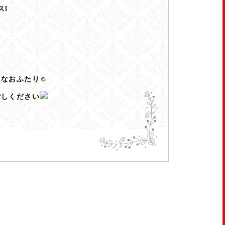
ス❕
キなおふたり☺
ごしください