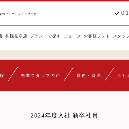
0
輪のセレクトショップです
店
札幌発寒店
ブランドで探す
ニュース
お客様フォト
スタッ
験
先輩スタッフの声
勤務・待遇
会社
2024年度入社 新卒社員