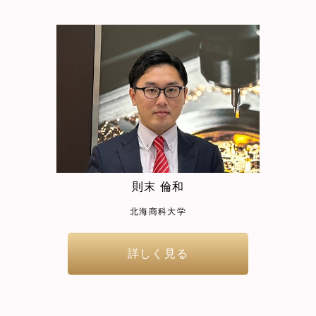
則末 倫和
北海商科大学
詳しく見る