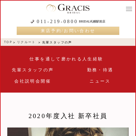
togg
navi
011-219-0800
BRIDAL札幌駅前店
来店予約/お問い合わせ
TOP
リクルート
先輩スタッフの声
仕事を通して磨かれる人生経験
先輩スタッフの声
勤務・待遇
会社説明会開催
ニュース
2020年度入社 新卒社員