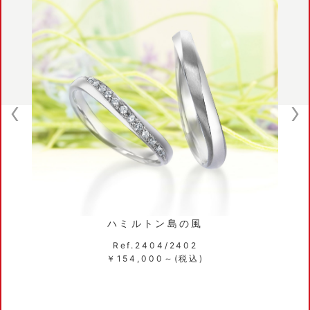
ハミルトン島の風
Ref.2404/2402
Re
￥154,000～(税込)
￥14