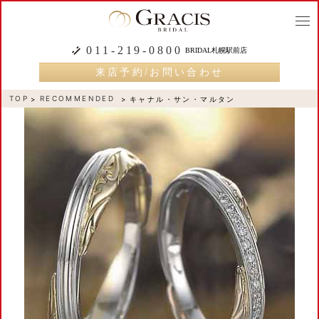
togg
navi
011-219-0800
BRIDAL札幌駅前店
来店予約/お問い合わせ
TOP
RECOMMENDED
キャナル・サン・マルタン