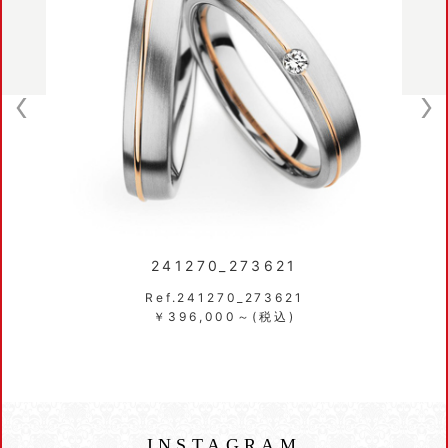
241270_273621
Ref.241270_273621
￥396,000～(税込)
INSTAGRAM