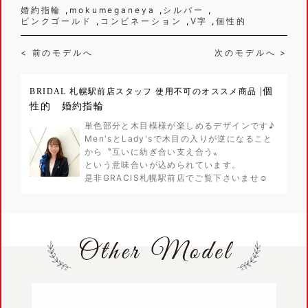
婚約指輪
mokumeganeya
シルバー
ピンクゴールド
コンビネーション
V字
個性的
< 前のモデルへ
次のモデルへ >
|個
BRIDAL 札幌駅前店スタッフ 使用不可のオススメ商品
性的 婚約指輪
単色部分と木目模様が楽しめるデザインです♪
Men'sとLady'sで木目の入りが逆になること
から〝互いに紡ぎ合い支え合う〟
という意味合いが込められています。
是非GRACIS札幌駅前店でご覧下さいませ☺