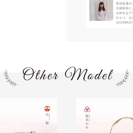
杢目金屋の
伝統技術に
お好きなデ
ひとつ、お
ぜひGRA