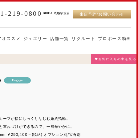
11-219-0800
BRIDAL札幌駅前店
来店予約/お問い合わせ
フオススメ
ジュエリー
店舗一覧
リクルート
プロポーズ動画
♥お気に入りの中を見る
)
Engage
カーブが指にしっくりなじむ婚約指輪。
と重ねづけができるので、一層華やかに。
) 2mm ￥290,400～(税込) オプション別/宝石別