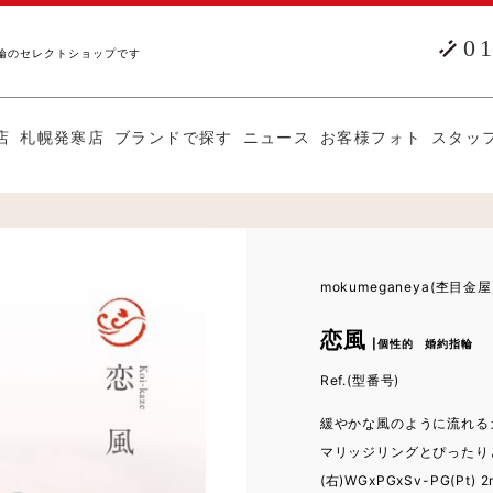
0
輪のセレクトショップです
店
札幌発寒店
ブランドで探す
ニュース
お客様フォト
スタッ
mokumeganeya(杢目金屋
恋風
|個性的 婚約指輪
Ref.(型番号)
緩やかな風のように流れる
マリッジリングとぴったり
(右)WGxPGxSv-PG(Pt