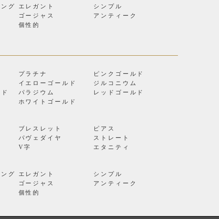
リング
エレガント
シンプル
ゴージャス
アンティーク
個性的
プラチナ
ピンクゴールド
イエローゴールド
ジルコニウム
ルド
パラジウム
レッドゴールド
ン
ホワイトゴールド
ブレスレット
ピアス
パヴェダイヤ
ストレート
V字
エタニティ
リング
エレガント
シンプル
ゴージャス
アンティーク
個性的