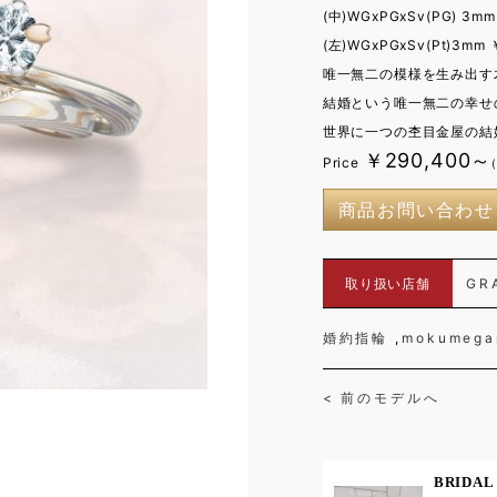
(中)WGxPGxSv(PG) 3
(左)WGxPGxSv(Pt)3m
唯一無二の模様を生み出す
結婚という唯一無二の幸せ
世界に一つの杢目金屋の結婚
￥290,400～
Price
商品お問い合わせ
取り扱い店舗
GR
婚約指輪
mokumega
< 前のモデルへ
BRID