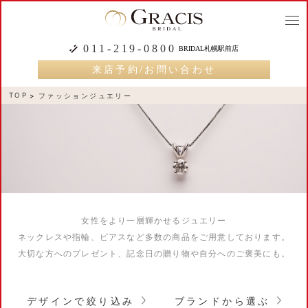
togg
navi
011-219-0800
BRIDAL札幌駅前店
来店予約/お問い合わせ
TOP
ファッションジュエリー
女性をより一層輝かせるジュエリー
ネックレスや指輪、ピアスなど多数の商品をご用意しております。
大切な方へのプレゼント、記念日の贈り物や自分へのご褒美にも。
デザインで絞り込み
ブランドから選ぶ