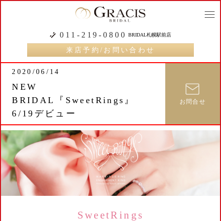
togg
navi
011-219-0800
BRIDAL札幌駅前店
来店予約/お問い合わせ
2020/06/14
NEW
BRIDAL『SweetRings』
お問合せ
6/19デビュー
SweetRings