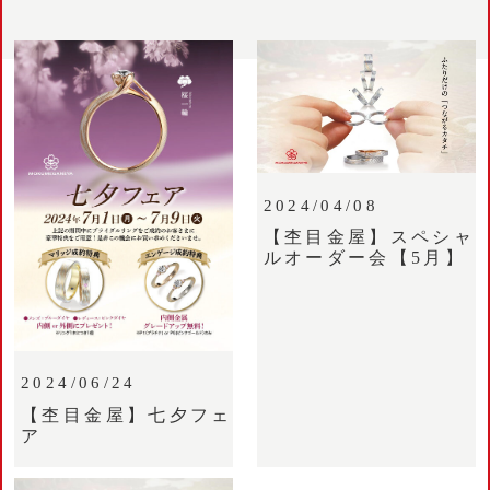
2024/04/08
【杢目金屋】スペシャ
ルオーダー会【5月】
2024/06/24
【杢目金屋】七夕フェ
ア