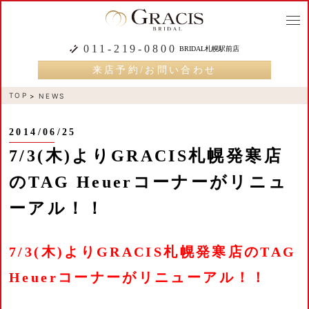
togg
navi
011-219-0800
BRIDAL札幌駅前店
来店予約/お問い合わせ
TOP
NEWS
2014/06/25
7/3(木)よりGRACIS札幌発寒店
のTAG Heuerコーナーがリニュ
ーアル！！
7/3(
木
)
より
GRACIS
札幌発寒店の
TAG
Heuer
コーナーがリニューアル！！