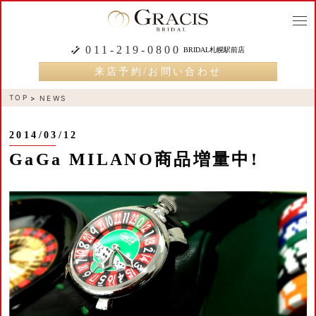
togg
navi
011-219-0800
BRIDAL札幌駅前店
来店予約/お問い合わせ
TOP
NEWS
2014/03/12
GaGa MILANO商品増量中!