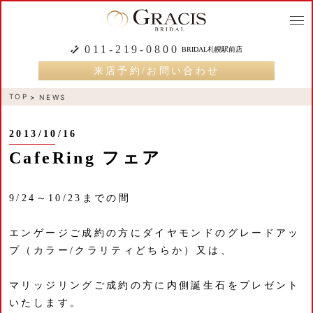
togg
navi
011-219-0800
BRIDAL札幌駅前店
来店予約/お問い合わせ
TOP
NEWS
2013/10/16
CafeRing フェア
9/24～10/23までの間
エンゲージご成約の方にダイヤモンドのグレードアッ
プ（カラー/クラリティどちらか）又は、
マリッジリングご成約の方に内側誕生石をプレゼント
いたします。