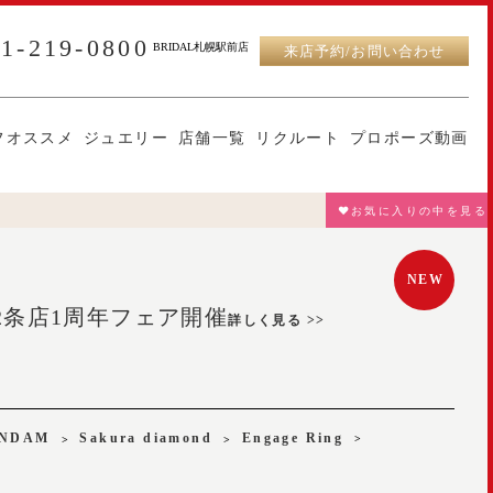
11-219-0800
BRIDAL札幌駅前店
来店予約/お問い合わせ
フオススメ
ジュエリー
店舗一覧
リクルート
プロポーズ動画
♥お気に入りの中を見る
NEW
幌北2条店1周年フェア開催
詳しく見る >>
ENDAM
Sakura diamond
Engage Ring