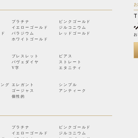
T
プラチナ
ピンクゴールド
イエローゴールド
ジルコニウム
ルド
パラジウム
レッドゴールド
お
ン
ホワイトゴールド
ブレスレット
ピアス
パヴェダイヤ
ストレート
V字
エタニティ
リング
エレガント
シンプル
ゴージャス
アンティーク
個性的
プラチナ
ピンクゴールド
イエローゴールド
ジルコニウム