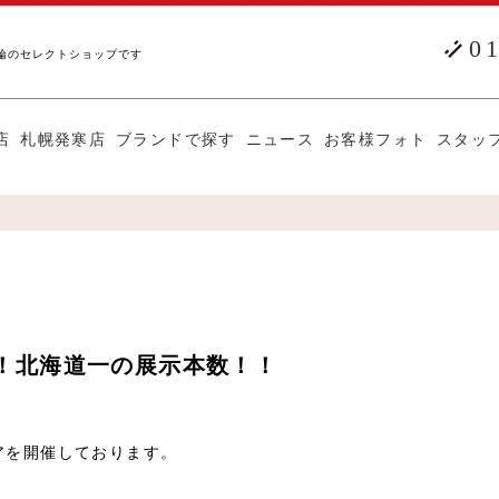
0
輪のセレクトショップです
店
札幌発寒店
ブランドで探す
ニュース
お客様フォト
スタッ
中！北海道一の展示本数！！
ェアを開催しております。