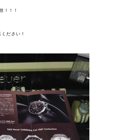
担！！！
店ください！