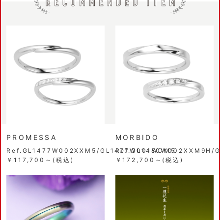
PROMESSA
MORBIDO
Ref.GL1477W002XXM5/GL1477W001WDM5
Ref.GL1480W002XXM9H/
￥117,700～(税込)
￥172,700～(税込)