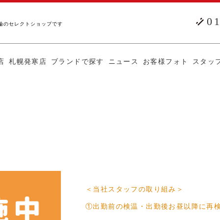
0
輪のセレクトショップです
店
札幌発寒店
ブランドで探す
ニュース
お客様フォト
スタッ
＜当社スタッフの取り組み＞
①出勤前の検温・出勤後お昼以降に再