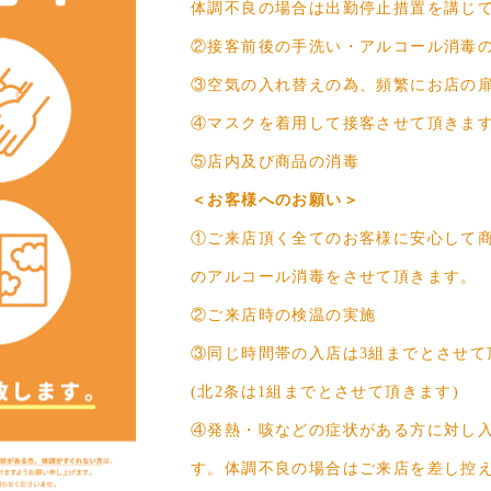
体調不良の場合は出勤停止措置を講じ
②接客前後の手洗い・アルコール消毒
③空気の入れ替えの為、頻繁にお店の
④マスクを着用して接客させて頂きま
⑤店内及び商品の消毒
＜お客様へのお願い＞
①ご来店頂く全てのお客様に安心して
のアルコール消毒をさせて頂きます。
②ご来店時の検温の実施
③同じ時間帯の入店は3組までとさせて
(北2条は1組までとさせて頂きます)
④発熱・咳などの症状がある方に対し
す。体調不良の場合はご来店を差し控