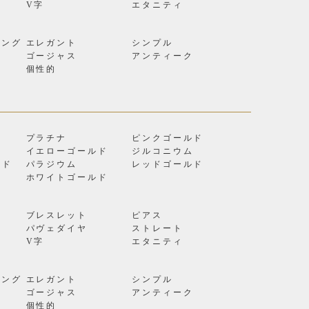
V字
エタニティ
リング
エレガント
シンプル
ゴージャス
アンティーク
個性的
プラチナ
ピンクゴールド
イエローゴールド
ジルコニウム
ルド
パラジウム
レッドゴールド
ン
ホワイトゴールド
ブレスレット
ピアス
パヴェダイヤ
ストレート
V字
エタニティ
リング
エレガント
シンプル
ゴージャス
アンティーク
個性的