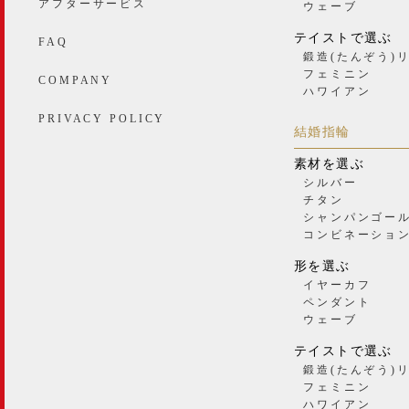
アフターサービス
ウェーブ
テイストで選ぶ
FAQ
鍛造(たんぞう)
フェミニン
COMPANY
ハワイアン
PRIVACY POLICY
結婚指輪
素材を選ぶ
シルバー
チタン
シャンパンゴー
コンビネーショ
形を選ぶ
イヤーカフ
ペンダント
ウェーブ
テイストで選ぶ
鍛造(たんぞう)
フェミニン
ハワイアン