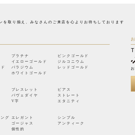
ンを取り揃え、
みなさんのご来店を心よりお待ちしております
T
プラチナ
ピンクゴールド
イエローゴールド
ジルコニウム
ルド
パラジウム
レッドゴールド
お
ン
ホワイトゴールド
ブレスレット
ピアス
パヴェダイヤ
ストレート
V字
エタニティ
リング
エレガント
シンプル
ゴージャス
アンティーク
個性的