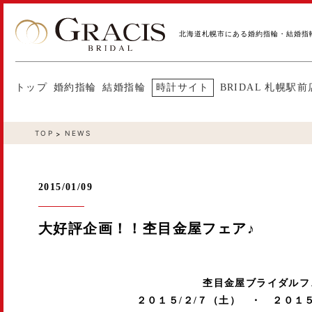
北海道札幌市にある婚約指輪・結婚指
トップ
婚約指輪
結婚指輪
時計サイト
BRIDAL 札幌駅前
TOP
NEWS
2015/01/09
大好評企画！！杢目金屋フェア♪
杢目金屋ブライダルフ
２０１５/２/７（土） ・ ２０１