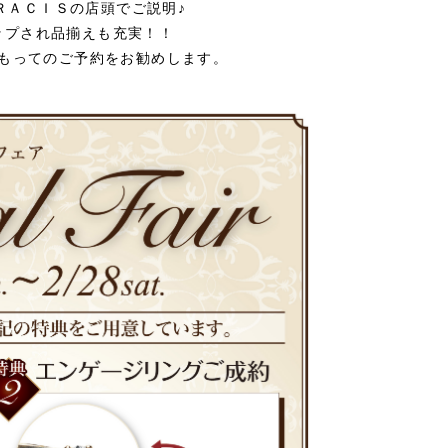
ＲＡＣＩＳの店頭でご説明♪
ップされ品揃えも充実！！
もってのご予約をお勧めします。