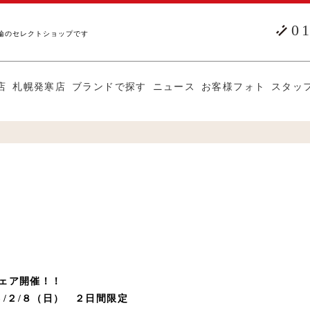
0
輪のセレクトショップです
店
札幌発寒店
ブランドで探す
ニュース
お客様フォト
スタッ
ェア開催！！
５/２/８（日） ２日間限定