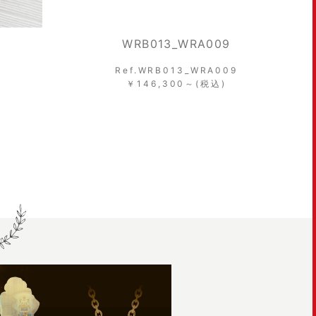
WRB013_WRA009
Ref.WRB013_WRA009
￥146,300～(税込)