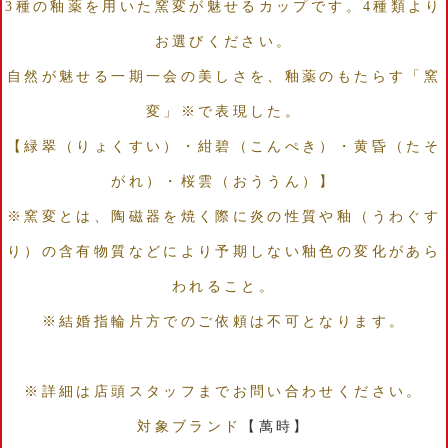
3種の釉薬を用いた窯変が魅せるカップです。4種類より
お選びください。
自然が魅せる一期一会の美しさを、釉薬のもたらす「窯
変」※で表現した。
【緑翠（りょくすい）・紺碧（こんぺき）・黄昏（たそ
がれ）・桜雲（おううん）】
※窯変とは、陶磁器を焼く際に炎の性質や釉（うわぐす
り）の含有物質などにより予期しない釉色の変化があら
われること。
※結婚指輪片方でのご依頼は不可となります。
※詳細は店頭スタッフまでお問い合わせください。
対象ブランド
【萬時】