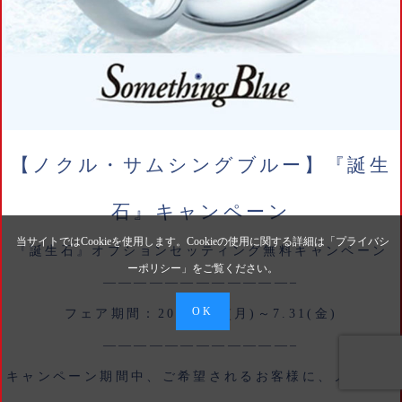
【ノクル・サムシングブルー】『誕生
石』キャンペーン
当サイトではCookieを使用します。Cookieの使用に関する詳細は「
プライバシ
『誕生石』オプションセッティング無料キャンペーン
ーポリシー
」をご覧ください。
————————————–
OK
フェア期間：2026.6.1(月)～7.31(金)
————————————–
キャンペーン期間中、ご希望されるお客様に、ノクル・