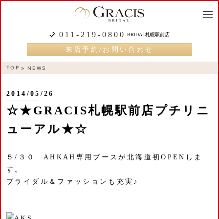
togg
navi
011-219-0800
BRIDAL札幌駅前店
来店予約/お問い合わせ
TOP
NEWS
2014/05/26
☆★GRACIS札幌駅前店プチリニ
ューアル★☆
５/３０ AHKAH専用ブースが北海道初OPENしま
す。
ブライダル＆ファッションも充実♪