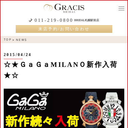
togg
navi
011-219-0800
BRIDAL札幌駅前店
来店予約/お問い合わせ
TOP
NEWS
2015/04/24
☆★ＧａＧａMILANＯ新作入荷
★☆