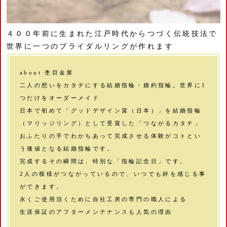
４００年前に生まれた江戸時代からつづく伝統技法で
世界に一つのブライダルリングが作れます
about 杢目金屋
二人の想いをカタチにする結婚指輪・婚約指輪。世界に1
つだけをオーダーメイド
日本で初めて「グッドデザイン賞（日本）」を結婚指輪
（マリッジリング）として受賞した「つながるカタチ」
おふたりの手でわかちあって完成させる体験がコトとい
う価値となる結婚指輪です。
完成するその瞬間は、特別な「指輪記念日」です。
2人の模様がつながっているので、いつでも絆を感じる事
ができます。
永くご使用頂くために自社工房の専門の職人による
生涯保証のアフターメンテナンスも人気の理由