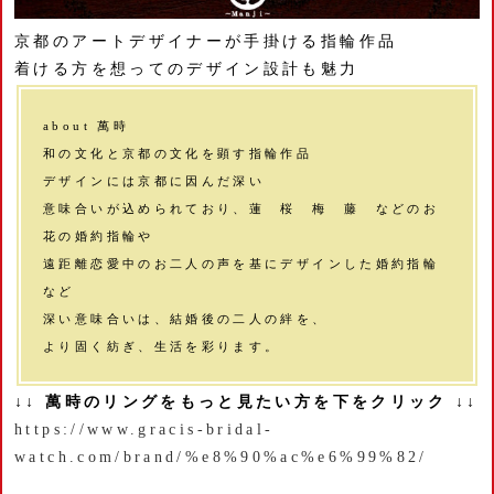
京都のアートデザイナーが手掛ける指輪作品
着ける方を想ってのデザイン設計も魅力
about 萬時
和の文化と京都の文化を顕す指輪作品
デザインには京都に因んだ深い
意味合いが込められており、蓮 桜 梅 藤 などのお
花の婚約指輪や
遠距離恋愛中のお二人の声を基にデザインした婚約指輪
など
深い意味合いは、結婚後の二人の絆を、
より固く紡ぎ、生活を彩ります。
↓↓ 萬時のリングをもっと見たい方を下をクリック ↓↓
https://www.gracis-bridal-
watch.com/brand/%e8%90%ac%e6%99%82/