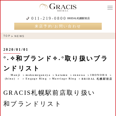
togg
navi
011-219-0800
BRIDAL札幌駅前店
来店予約/お問い合わせ
TOP
NEWS
2020/01/01
°˖✧和ブランド✧˖°取り扱いブラ
ンドリスト
Manji
mokumeganeya
katamu
ennowa
IRONOHA
(hina)
Engage Ring
Marriage Ring
BRIDAL 札幌駅前店
GRACIS札幌駅前店取り扱い
和ブランドリスト