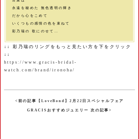
言葉は
永遠を秘めた 無色透明の輝き
だから心をこめて
いくつもの感情の色を束ねて
彩乃瑞の 歌にのせて…
↓↓ 彩乃瑞のリングをもっと見たい方を下をクリック
↓↓
https://www.gracis-bridal-
watch.com/brand/ironoha/
<前の記事【LoveBond】2月22日スペシャルフェア
GRACISおすすめジュエリー 次の記事>