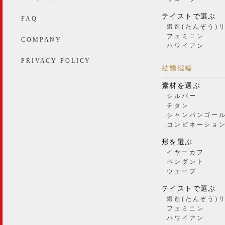
テイストで選ぶ
FAQ
鍛造(たんぞう)
フェミニン
COMPANY
ハワイアン
PRIVACY POLICY
結婚指輪
素材を選ぶ
シルバー
チタン
シャンパンゴー
コンビネーショ
形を選ぶ
イヤーカフ
ペンダント
ウェーブ
テイストで選ぶ
鍛造(たんぞう)
フェミニン
ハワイアン