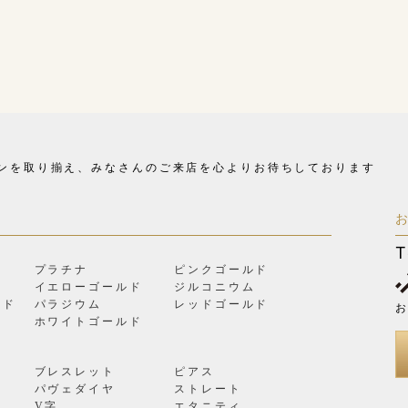
ンを取り揃え、
みなさんのご来店を心よりお待ちしております
T
プラチナ
ピンクゴールド
イエローゴールド
ジルコニウム
ルド
パラジウム
レッドゴールド
お
ン
ホワイトゴールド
ブレスレット
ピアス
パヴェダイヤ
ストレート
V字
エタニティ