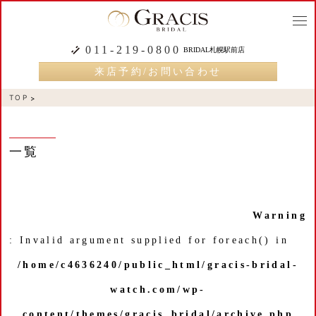
togg
navi
011-219-0800
BRIDAL札幌駅前店
来店予約/お問い合わせ
TOP
一覧
Warning
: Invalid argument supplied for foreach() in
/home/c4636240/public_html/gracis-bridal-
watch.com/wp-
content/themes/gracis_bridal/archive.php