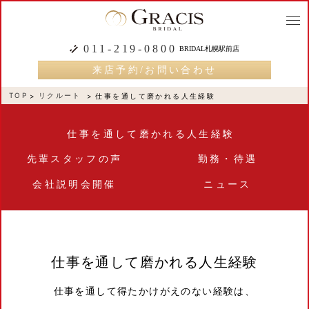
togg
navi
011-219-0800
BRIDAL札幌駅前店
来店予約/お問い合わせ
TOP
リクルート
仕事を通して磨かれる人生経験
仕事を通して磨かれる人生経験
先輩スタッフの声
勤務・待遇
会社説明会開催
ニュース
仕事を通して磨かれる人生経験
仕事を通して得たかけがえのない経験は、