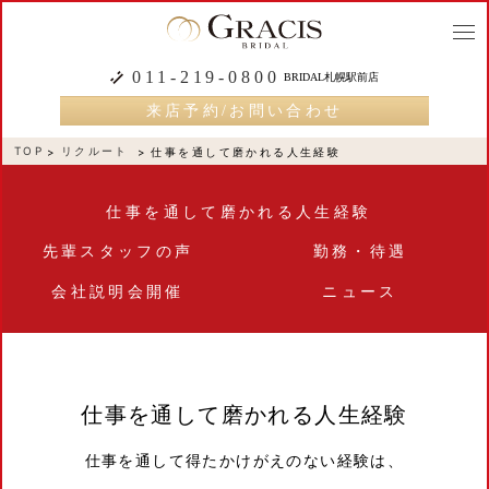
togg
navi
011-219-0800
BRIDAL札幌駅前店
来店予約/お問い合わせ
TOP
リクルート
仕事を通して磨かれる人生経験
仕事を通して磨かれる人生経験
先輩スタッフの声
勤務・待遇
会社説明会開催
ニュース
仕事を通して磨かれる人生経験
仕事を通して得たかけがえのない経験は、