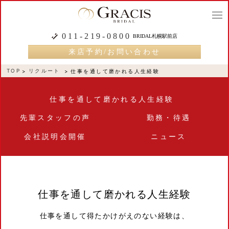
togg
navi
011-219-0800
BRIDAL札幌駅前店
来店予約/お問い合わせ
TOP
リクルート
仕事を通して磨かれる人生経験
仕事を通して磨かれる人生経験
先輩スタッフの声
勤務・待遇
会社説明会開催
ニュース
仕事を通して磨かれる人生経験
仕事を通して得たかけがえのない経験は、