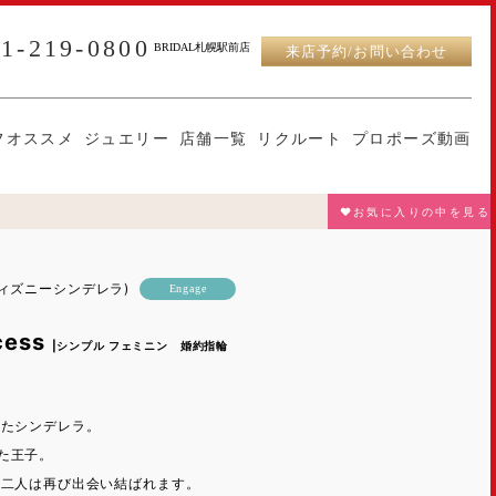
11-219-0800
BRIDAL札幌駅前店
来店予約/お問い合わせ
フオススメ
ジュエリー
店舗一覧
リクルート
プロポーズ動画
♥お気に入りの中を見る
A(ディズニーシンデレラ)
Engage
ncess
|シンプル フェミニン 婚約指輪
したシンデレラ。
た王子。
の二人は再び出会い結ばれます。