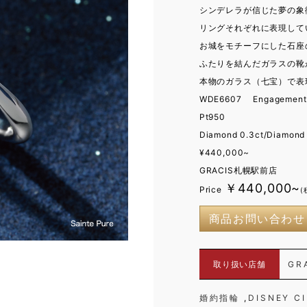
シンデレラが信じた夢の象
リングそれぞれに表現して
お城をモチーフにした石座
ふたりを結んだガラスの靴
本物のガラス（七宝）で表
WDE6607 Engagement 
Pt950
Diamond 0.3ct/Diamond
¥440,000~
GRACIS札幌駅前店
￥440,000~
Price
(
商品お問い合わせ
取り扱い店舗
GR
婚約指輪
DISNEY C