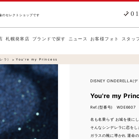
0
輪のセレクトショップです
店
札幌発寒店
ブランドで探す
ニュース
お客様フォト
スタッ
デレラ)
You're my Princess
DISNEY CINDERELL
You're my Pri
Ref.(型番号) WDE6607
名も名乗らず お城を後に
そんなシンデレラに恋をし
ガラスの靴に導かれ 運命