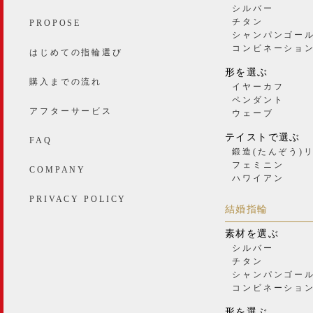
シルバー
チタン
PROPOSE
シャンパンゴー
コンビネーショ
はじめての指輪選び
形を選ぶ
購入までの流れ
イヤーカフ
ペンダント
アフターサービス
ウェーブ
テイストで選ぶ
FAQ
鍛造(たんぞう)
フェミニン
COMPANY
ハワイアン
PRIVACY POLICY
結婚指輪
素材を選ぶ
シルバー
チタン
シャンパンゴー
コンビネーショ
形を選ぶ