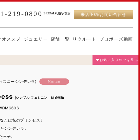
11-219-0800
BRIDAL札幌駅前店
来店予約/お問い合わせ
フオススメ
ジュエリー
店舗一覧
リクルート
プロポーズ動画
♥お気に入りの中を見る
A(ディズニーシンデレラ)
Marriage
ncess
|シンプル フェミニン 結婚指輪
WDM6606
ss”〔あなたは私のプリンセス〕
したシンデレラ。
た王子。