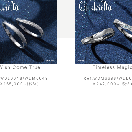
Wish Come True
Timeless Magi
.WDL6648/WDM6649
Ref.WDM6698/WDL
￥165,000~(税込)
￥242,000~(税込