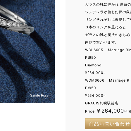
ガラスの靴に導かれ 運命
シンデレラが信じた夢の象
リングそれぞれに表現して
３本のリングを重ねると
ガラスの靴と魔法のきらめ
内側で繋がります。
WDL6605 Marriage R
Pt950
Diamond
¥264,000~
WDM6606 Marriage R
Pt950
¥264,000~
GRACIS札幌駅前店
￥264,000~
Price
(
商品お問い合わせ