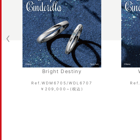
Bright Destiny
Ref.WDM6705/WDL6707
Ref
￥209,000~(税込)