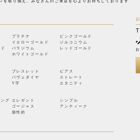
ンを取り揃え、
みなさんのご来店を心よりお待ちしております
T
プラチナ
ピンクゴールド
イエローゴールド
ジルコニウム
ルド
パラジウム
レッドゴールド
お
ン
ホワイトゴールド
ブレスレット
ピアス
パヴェダイヤ
ストレート
V字
エタニティ
リング
エレガント
シンプル
ゴージャス
アンティーク
個性的