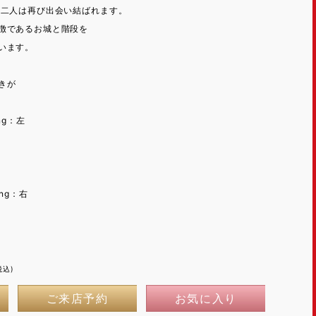
の二人は再び出会い結ばれます。
徴であるお城と階段を
います。
きが
ing：左
ing：右
税込)
ご来店予約
お気に入り