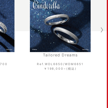
c
Tailored Dreams
6700
Ref.WDL6650/WDM6651
)
￥198,000~(税込)