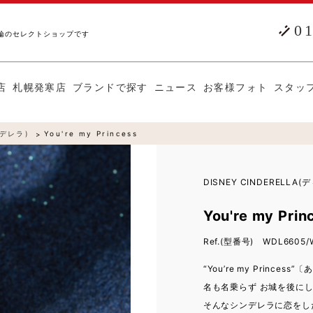
0
輪のセレクトショップです
店
札幌発寒店
ブランドで探す
ニュース
お客様フォト
スタッ
ンデレラ)
You're my Princess
DISNEY CINDERELL
You're my Pri
Ref.(型番号) WDL6605/
“You’re my Prince
名も名乗らず お城を後に
そんなシンデレラに恋をし