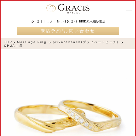
togg
navi
011-219-0800
BRIDAL札幌駅前店
来店予約/お問い合わせ
TOP
Marriage Ring
privatebeach(プライベートビーチ)
OPUA：雲