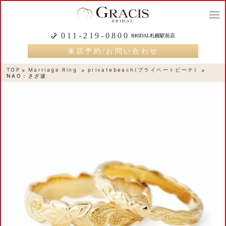
togg
navi
011-219-0800
BRIDAL札幌駅前店
来店予約/お問い合わせ
TOP
Marriage Ring
privatebeach(プライベートビーチ)
NAO：さざ波