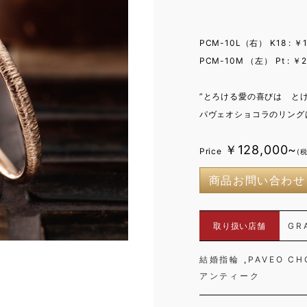
PCM-10L（右） K18 : ￥1
PCM-10M （左） Pt : ￥2
”とろける愛の喜びは と
パヴェオショコラのリングは
￥128,000~
Price
(
商品お問い合わせ
取り扱い店舗
GR
結婚指輪
PAVEO CH
アンティーク