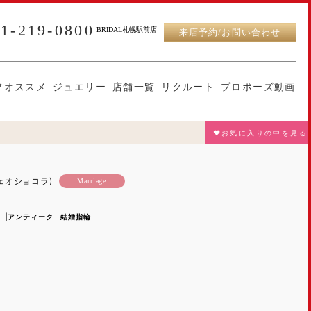
11-219-0800
BRIDAL札幌駅前店
来店予約/お問い合わせ
フオススメ
ジュエリー
店舗一覧
リクルート
プロポーズ動画
♥お気に入りの中を見る
ヴェオショコラ)
Marriage
-
|アンティーク 結婚指輪