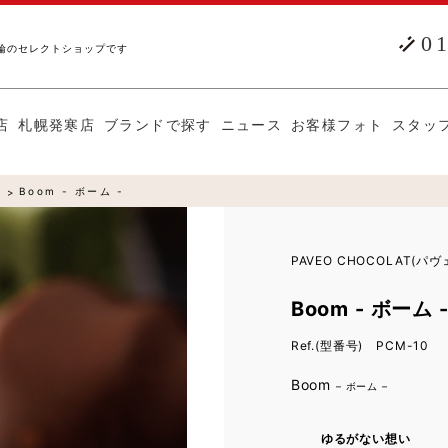
0
輪のセレクトショップです
店
札幌発寒店
ブランドで探す
ニュース
お客様フォト
スタッ
Boom - ボーム -
PAVEO CHOCOLAT(パ
Boom - ボーム 
Ref.(型番号) PCM-10
Boom
– ボーム –
ゆるがない想い