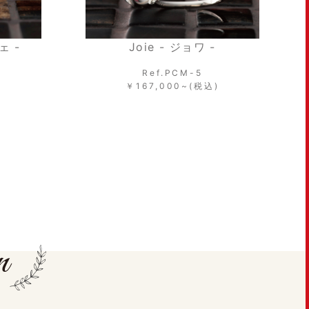
 -
Matin - マタン -
Ref.PCM-8
込)
￥145,000~(税込)