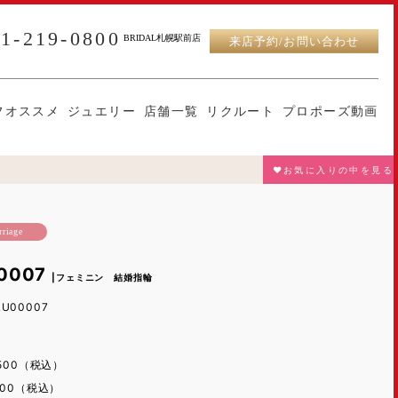
11-219-0800
BRIDAL札幌駅前店
来店予約/お問い合わせ
フオススメ
ジュエリー
店舗一覧
リクルート
プロポーズ動画
♥お気に入りの中を見る
riage
00007
|フェミニン 結婚指輪
LU00007
04,500（税込）
2,000（税込）