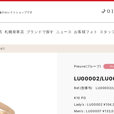
0
輪のセレクトショップです
店
札幌発寒店
ブランドで探す
ニュース
お客様フォト
スタッ
007
Preuve(プルーブ)
Mar
LU00002/LU
Ref.(型番号) LU00002/
K10 PG
Lady’s : LU00002 ¥1
Men’s : LU00007 ¥13