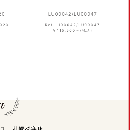
47
LU00063/LU00068
0047
Ref.LU00063/LU00068
)
￥116,600～(税込)
ラシス 札幌発寒店