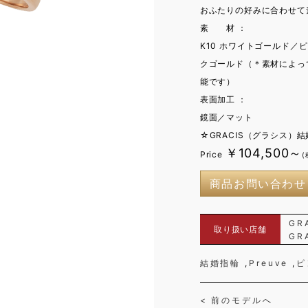
おふたりの好みに合わせて
素 材 ：
K10 ホワイトゴールド
クゴールド（＊素材によって
能です）
表面加工 ：
鏡面／マット
☆GRACIS（グラシス）
￥104,500～
Price
(
商品お問い合わせ
GR
取り扱い店舗
GR
結婚指輪
Preuve
ピ
< 前のモデルへ