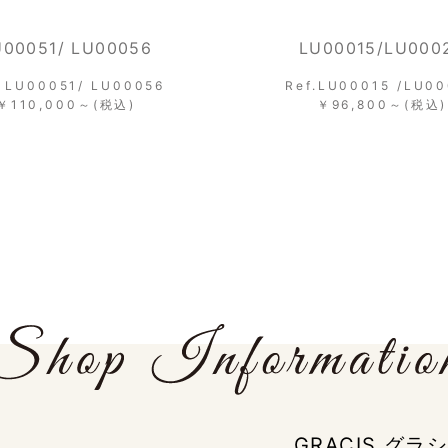
U00015/LU00020
LU00042/LU000
f.LU00015 /LU00020
Ref.LU00042/LU0
￥96,800～(税込)
￥115,500～(税込
GRACIS グ