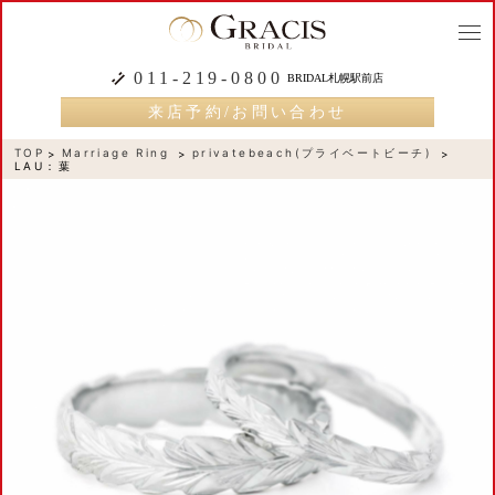
togg
navi
011-219-0800
BRIDAL札幌駅前店
来店予約/お問い合わせ
TOP
Marriage Ring
privatebeach(プライベートビーチ)
LAU：葉