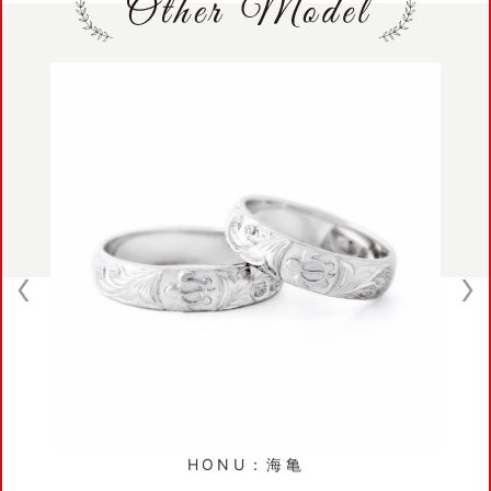
：海亀
OLA：生